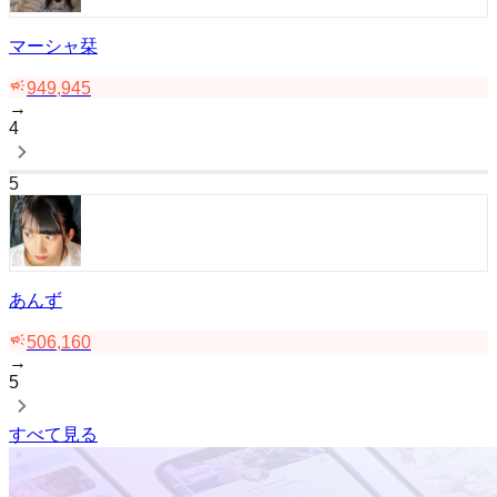
マーシャ栞
949,945
→
4
5
あんず
506,160
→
5
すべて見る