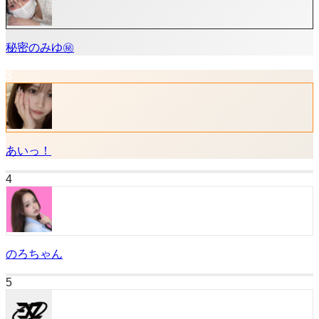
秘密のみゆ㊙️
3
あいっ！
4
のろちゃん
5