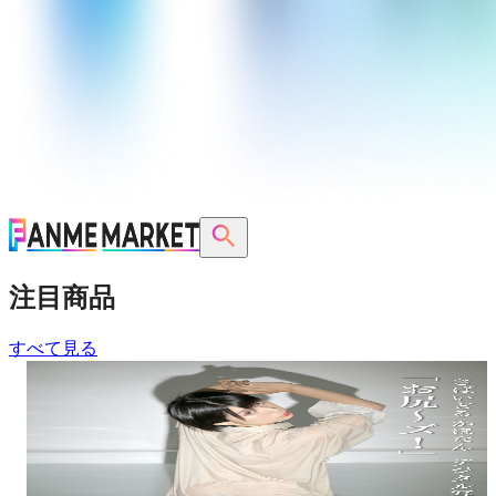
注目商品
すべて見る
【再販】るぅ・めい写真集セット※特典動画付き
¥
3,750
さばいどる かほなん 写真集 第五弾 〜お尻〜