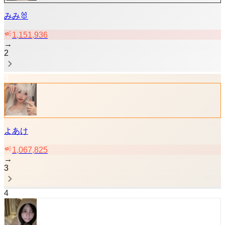
みみ🐰
1,151,936
→
2
3
よあけ
1,067,825
→
3
4