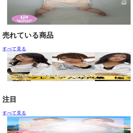
ズ！〜
¥
3,000
売れている商品
すべて見る
【再販】まんまる。プレミアム写真集 極
¥
6,600
注目
すべて見る
ニシコリいんふぉめーしょん